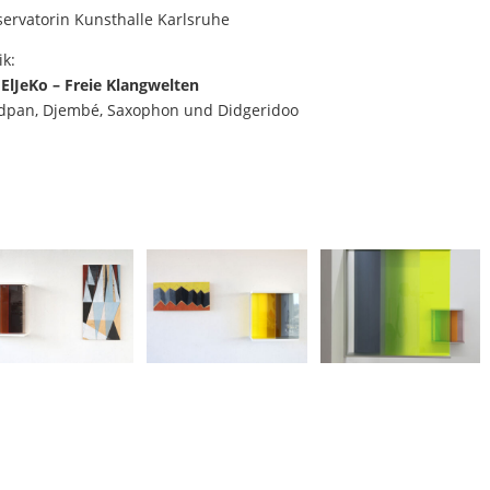
ervatorin Kunsthalle Karlsruhe
k:
 ElJeKo – Freie Klangwelten
dpan, Djembé, Saxophon und Didgeridoo