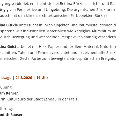
gung verbindet, erscheint sie bei Bettina Bürkle als Licht- und
ngig von Perspektive und Umgebung. Die organischen Strukturen G
ausch mit den klaren, architektonischen Farbobjekten Bürkles.
ina Bürkle
untersucht in ihren Objekten und Rauminstallationen 
sparenz. Mit industriellen Materialien wie Acrylglas, Aluminium 
 durch Bewegung und wechselnde Perspektiven ständig verändern
ina Geist
arbeitet mit Holz, Papier und textilem Material. Naturf
schnitten, Tafeln und Fahnen verdichtet und in zeichenhafte Struk
hnerischen Geste, Farbe zum bewegten, atmosphärischen Ereignis.
issage | 21.8.2026 | 19 Uhr
rüßung:
iam Kehrer
erin Kulturbüro der Stadt Landau in der Pfalz
ührung:
Judith Rauser