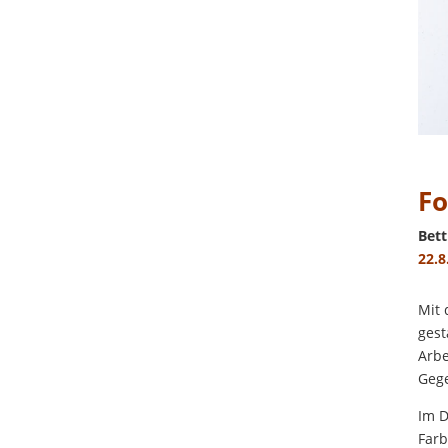
Fo
Bett
22.8
Mit 
gest
Arbe
Gege
Im D
Farb