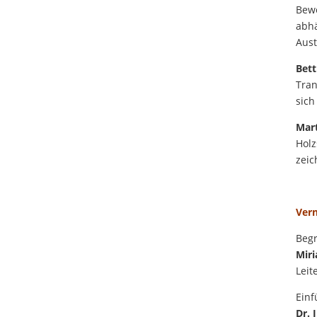
Bewe
abhä
Aust
Bett
Tran
sich
Mart
Holz
zeic
Vern
Beg
Mir
Leit
Einf
Dr. 