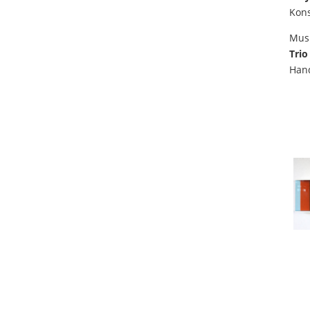
Kons
Musi
Trio
Han